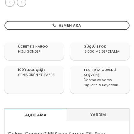
HEMEN ARA
ÜCRETSİZ KARGO
GÜÇLÜ STOK
HIZLI GÖNDERİ
15.000 M2 DEPOLAMA
100'LERCE ÇEŞİT
TEK TIKLA GÜVENLİ
GENİŞ ÜRÜN YELPAZESİ
ALIŞVERİŞ
Ödeme ve Adres
Bilgilerinizi Kaydedin
YARDIM
AÇIKLAMA
Gclass Garson 0166 Siyah Kırmızı Cilt Spor