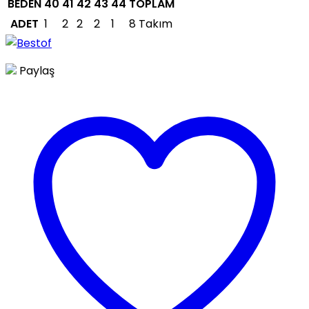
BEDEN
40
41
42
43
44
TOPLAM
ADET
1
2
2
2
1
8 Takım
Paylaş