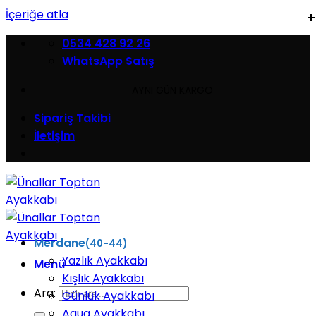
İçeriğe atla
0534 428 92 26
WhatsApp Satış
AYNI GÜN KARGO
Sipariş Takibi
İletişim
Merdane
(40-44)
Yazlık Ayakkabı
Menü
Kışlık Ayakkabı
Ara:
Günlük Ayakkabı
Aqua Ayakkabı