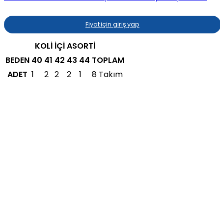
Fiyat için giriş yap
KOLİ İÇİ ASORTİ
BEDEN
40
41
42
43
44
TOPLAM
ADET
1
2
2
2
1
8 Takım