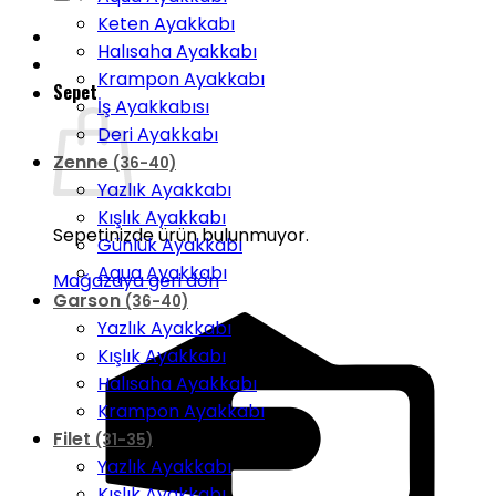
Keten Ayakkabı
Halısaha Ayakkabı
Krampon Ayakkabı
Sepet
İş Ayakkabısı
Deri Ayakkabı
Zenne
(36-40)
Yazlık Ayakkabı
Kışlık Ayakkabı
Sepetinizde ürün bulunmuyor.
Günlük Ayakkabı
Aqua Ayakkabı
Mağazaya geri dön
Garson
(36-40)
Yazlık Ayakkabı
Kışlık Ayakkabı
Halısaha Ayakkabı
Krampon Ayakkabı
Filet
(31-35)
Yazlık Ayakkabı
Kışlık Ayakkabı