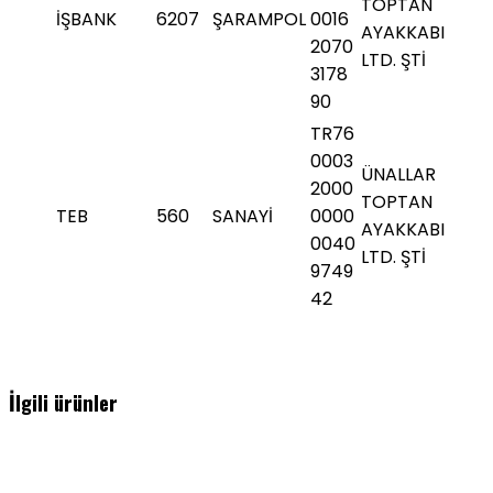
TOPTAN
İŞBANK
6207
ŞARAMPOL
0016
AYAKKABI
2070
LTD. ŞTİ
3178
90
TR76
0003
ÜNALLAR
2000
TOPTAN
TEB
560
SANAYİ
0000
AYAKKABI
0040
LTD. ŞTİ
9749
42
İlgili ürünler