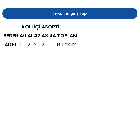
Fiyat için giriş yap
KOLİ İÇİ ASORTİ
BEDEN
40
41
42
43
44
TOPLAM
ADET
1
2
2
2
1
8 Takım