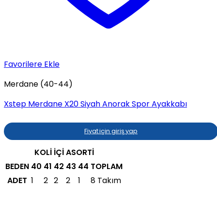
Favorilere Ekle
Merdane (40-44)
Xstep Merdane X20 Siyah Anorak Spor Ayakkabı
Fiyat için giriş yap
KOLİ İÇİ ASORTİ
BEDEN
40
41
42
43
44
TOPLAM
ADET
1
2
2
2
1
8 Takım