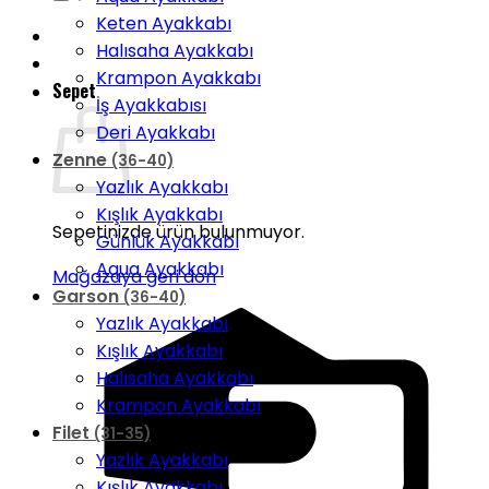
Keten Ayakkabı
Halısaha Ayakkabı
Krampon Ayakkabı
Sepet
İş Ayakkabısı
Deri Ayakkabı
Zenne
(36-40)
Yazlık Ayakkabı
Kışlık Ayakkabı
Sepetinizde ürün bulunmuyor.
Günlük Ayakkabı
Aqua Ayakkabı
Mağazaya geri dön
Garson
(36-40)
Yazlık Ayakkabı
Kışlık Ayakkabı
Halısaha Ayakkabı
Krampon Ayakkabı
Filet
(31-35)
Yazlık Ayakkabı
Kışlık Ayakkabı