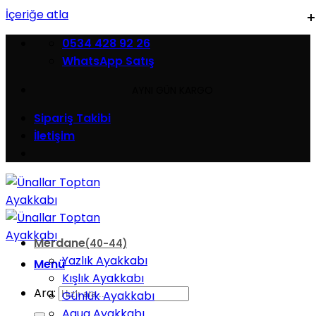
İçeriğe atla
0534 428 92 26
WhatsApp Satış
AYNI GÜN KARGO
Sipariş Takibi
İletişim
Merdane
(40-44)
Yazlık Ayakkabı
Menü
Kışlık Ayakkabı
Ara:
Günlük Ayakkabı
Aqua Ayakkabı