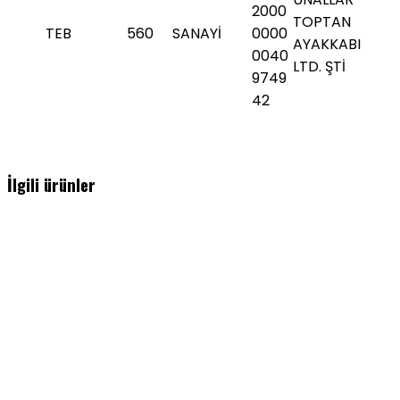
2000
TOPTAN
TEB
560
SANAYİ
0000
AYAKKABI
0040
LTD. ŞTİ
9749
42
İlgili ürünler