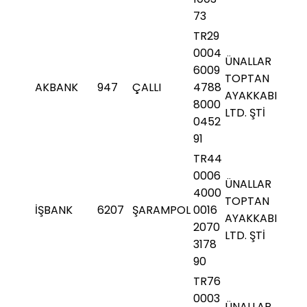
73
TR29
0004
ÜNALLAR
6009
TOPTAN
AKBANK
947
ÇALLI
4788
AYAKKABI
8000
LTD. ŞTİ
0452
91
TR44
0006
ÜNALLAR
4000
TOPTAN
İŞBANK
6207
ŞARAMPOL
0016
AYAKKABI
2070
LTD. ŞTİ
3178
90
TR76
0003
ÜNALLAR